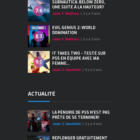
SUBNAUTICA: BELOW ZERO,
UNE SUITE À LA HAUTEUR?
7.6
Jean-F. Mathieu
|
il y a 5 ans
EVIL GENIUS 2: WORLD
DOMINATION
8.3
Jean-F. Mathieu
|
il y a 5 ans
IT TAKES TWO - TESTÉ SUR
PS5 EN ÉQUIPE AVEC MA
9.0
FEMME...
Jean-C Gaudette
|
il y a 5 ans
ACTUALITÉ
LA PÉNURIE DE PS5 N'EST PAS
PRÊTE DE SE TERMINER!
Jean-C Gaudette
|
il y a 4 ans
REPLONGER GRATUITEMENT