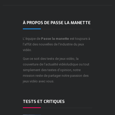
À PROPOS DE PASSE LA MANETTE
L'équipe de
Passe la manette
est toujours à
l'affût des nouvelles de l'industrie du jeux
vidéo.
Que ce soit des tests de jeux vidéo, la
couverture de l'actualité vidéoludique ou tout
simplement des textes d'opinion, notre
mission reste de partager notre passion des
jeux vidéo avec vous.
TESTS ET CRITIQUES