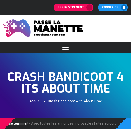
ENREGISTREMENT
CONNEXION
CRASH BANDICOOT 4
ITS ABOUT TIME
Accueil
Crash Bandicoot 4 Its About Time
e se terminer!
- Avec toutes les annonces incroyables faites aujourd'hui, la dema