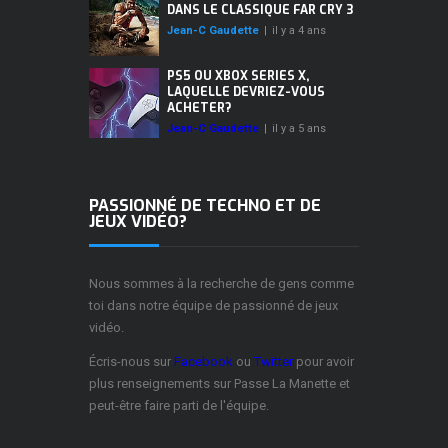
DANS LE CLASSIQUE FAR CRY 3
Jean-C Gaudette
|
il y a 4 ans
PS5 OU XBOX SERIES X,
LAQUELLE DEVRIEZ-VOUS
ACHETER?
Jean-C Gaudette
|
il y a 5 ans
PASSIONNÉ DE TECHNO ET DE
JEUX VIDÉO?
Nous sommes à la recherche de gens comme
toi dans notre équipe de passionné de jeux
vidéo.
Écris-nous sur
Facebook
ou
Twitter
pour avoir
plus renseignements sur Passe La Manette et
peut-être faire parti de l'équipe.