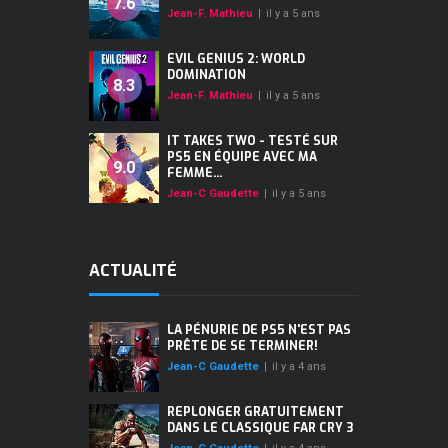
7.6
Jean-F. Mathieu
|
il y a 5 ans
EVIL GENIUS 2: WORLD
DOMINATION
8.3
Jean-F. Mathieu
|
il y a 5 ans
IT TAKES TWO - TESTÉ SUR
PS5 EN ÉQUIPE AVEC MA
9.0
FEMME...
Jean-C Gaudette
|
il y a 5 ans
ACTUALITÉ
LA PÉNURIE DE PS5 N'EST PAS
PRÊTE DE SE TERMINER!
Jean-C Gaudette
|
il y a 4 ans
REPLONGER GRATUITEMENT
DANS LE CLASSIQUE FAR CRY 3