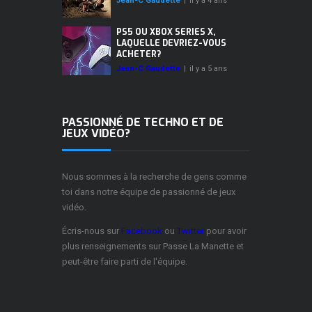
Jean-C Gaudette
|
il y a 4 ans
PS5 OU XBOX SERIES X,
LAQUELLE DEVRIEZ-VOUS
ACHETER?
Jean-C Gaudette
|
il y a 5 ans
PASSIONNÉ DE TECHNO ET DE
JEUX VIDÉO?
Nous sommes à la recherche de gens comme
toi dans notre équipe de passionné de jeux
vidéo.
Écris-nous sur
Facebook
ou
Twitter
pour avoir
plus renseignements sur Passe La Manette et
peut-être faire parti de l'équipe.