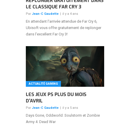
REPLONGER GRATUITEMENT DANS
LE CLASSIQUE FAR CRY 3
Par
Jean-C Gaudette
|
il y a 4 ans
En attendant l'arrivée attendue de Far Cry 6,
Ubisoft vous offre gratuitement de replonger
dans l'excellent Far Cry 3!
ACTUALITÉ GAMING
LES JEUX PS PLUS DU MOIS
D'AVRIL
Par
Jean-C Gaudette
|
il y a 5 ans
Days Gone, Oddworld: Soulstorm et Zombie
Army 4: Dead War