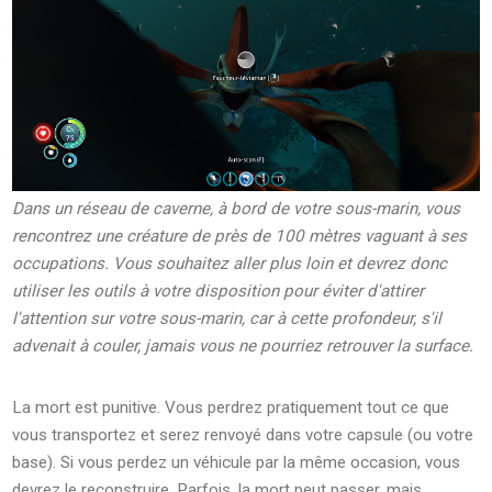
Dans un réseau de caverne, à bord de votre sous-marin, vous
rencontrez une créature de près de 100 mètres vaguant à ses
occupations. Vous souhaitez aller plus loin et devrez donc
utiliser les outils à votre disposition pour éviter d'attirer
l'attention sur votre sous-marin, car à cette profondeur, s'il
advenait à couler, jamais vous ne pourriez retrouver la surface.
La mort est punitive. Vous perdrez pratiquement tout ce que
vous transportez et serez renvoyé dans votre capsule (ou votre
base). Si vous perdez un véhicule par la même occasion, vous
devrez le reconstruire. Parfois, la mort peut passer, mais