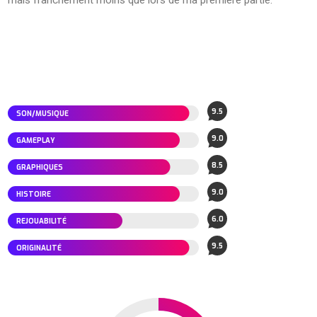
mais franchement moins que lors de ma première partie.
9.5
9.0
8.5
9.0
6.0
9.5