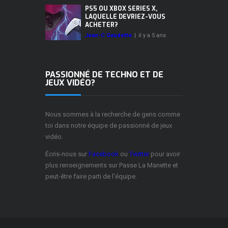
PS5 OU XBOX SERIES X,
LAQUELLE DEVRIEZ-VOUS
ACHETER?
Jean-C Gaudette
|
il y a 5 ans
PASSIONNÉ DE TECHNO ET DE
JEUX VIDÉO?
Nous sommes à la recherche de gens comme
toi dans notre équipe de passionné de jeux
vidéo.
Écris-nous sur
Facebook
ou
Twitter
pour avoir
plus renseignements sur Passe La Manette et
peut-être faire parti de l'équipe.