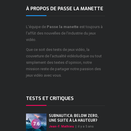
À PROPOS DE PASSE LA MANETTE
L'équipe de
Passe la manette
est toujours à
l'affût des nouvelles de l'industrie du jeux
vidéo.
Que ce soit des tests de jeux vidéo, la
couverture de l'actualité vidéoludique ou tout
simplement des textes d'opinion, notre
mission reste de partager notre passion des
jeux vidéo avec vous.
TESTS ET CRITIQUES
SUBNAUTICA: BELOW ZERO,
UNE SUITE À LA HAUTEUR?
7.6
Jean-F. Mathieu
|
il y a 5 ans