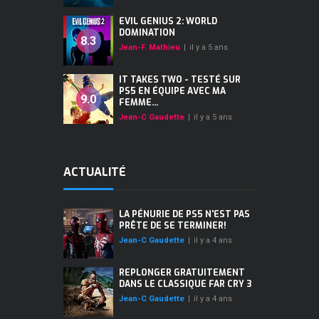
EVIL GENIUS 2: WORLD
DOMINATION
8.3
Jean-F. Mathieu
|
il y a 5 ans
IT TAKES TWO - TESTÉ SUR
PS5 EN ÉQUIPE AVEC MA
9.0
FEMME...
Jean-C Gaudette
|
il y a 5 ans
ACTUALITÉ
LA PÉNURIE DE PS5 N'EST PAS
PRÊTE DE SE TERMINER!
Jean-C Gaudette
|
il y a 4 ans
REPLONGER GRATUITEMENT
DANS LE CLASSIQUE FAR CRY 3
Jean-C Gaudette
|
il y a 4 ans