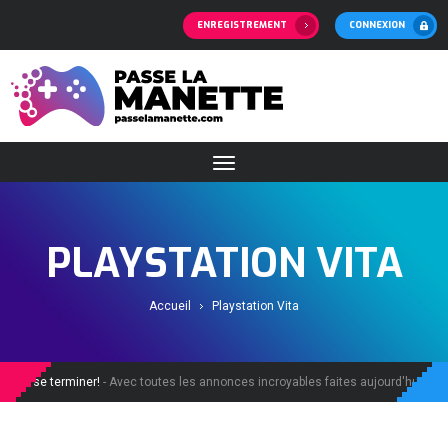
ENREGISTREMENT
CONNEXION
PLAYSTATION VITA
Accueil
Playstation Vita
 de se terminer!
- Avec toutes les annonces incroyables faites aujourd'hui, la de