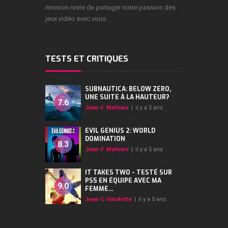
mission reste de partager notre passion des
jeux vidéo avec vous.
TESTS ET CRITIQUES
SUBNAUTICA: BELOW ZERO,
UNE SUITE À LA HAUTEUR?
7.6
Jean-F. Mathieu
|
il y a 5 ans
EVIL GENIUS 2: WORLD
DOMINATION
8.3
Jean-F. Mathieu
|
il y a 5 ans
IT TAKES TWO - TESTÉ SUR
PS5 EN ÉQUIPE AVEC MA
9.0
FEMME...
Jean-C Gaudette
|
il y a 5 ans