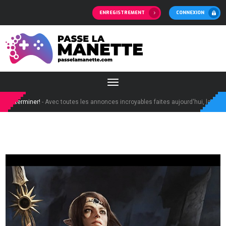
ENREGISTREMENT
CONNEXION
miner!
- Avec toutes les annonces incroyables faites aujourd'hui, la demande pou