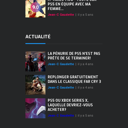
PS5 EN ÉQUIPE AVEC MA
9.0
FEMME...
Jean-C Gaudette
|
il y a 5 ans
ACTUALITÉ
LA PÉNURIE DE PS5 N'EST PAS
PRÊTE DE SE TERMINER!
Jean-C Gaudette
|
il y a 4 ans
REPLONGER GRATUITEMENT
DANS LE CLASSIQUE FAR CRY 3
Jean-C Gaudette
|
il y a 4 ans
PS5 OU XBOX SERIES X,
LAQUELLE DEVRIEZ-VOUS
ACHETER?
Jean-C Gaudette
|
il y a 5 ans