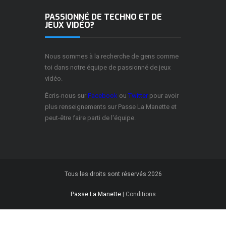
PASSIONNÉ DE TECHNO ET DE
JEUX VIDÉO?
Nous sommes à la recherche de gens comme
toi dans notre équipe de passionné de jeux
vidéo.
Écris-nous sur
Facebook
ou
Twitter
pour avoir
plus renseignements sur Passe La Manette et
peut-être faire parti de l'équipe.
Tous les droits sont réservés 2026
Passe La Manette
|
Conditions