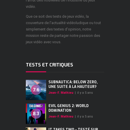
l'affût des nouvelles de l'industrie du jeux
vidéo.
Que ce soit des tests de jeux vidéo, la
couverture de l'actualité vidéoludique ou tout
simplement des textes d'opinion, notre
mission reste de partager notre passion des
jeux vidéo avec vous.
TESTS ET CRITIQUES
SUBNAUTICA: BELOW ZERO,
UNE SUITE À LA HAUTEUR?
7.6
Jean-F. Mathieu
|
il y a 5 ans
EVIL GENIUS 2: WORLD
DOMINATION
8.3
Jean-F. Mathieu
|
il y a 5 ans
IT TAKES TWO - TESTÉ SUR