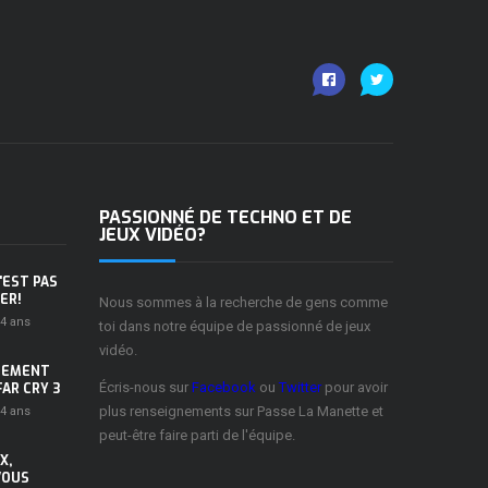
PASSIONNÉ DE TECHNO ET DE
JEUX VIDÉO?
'EST PAS
ER!
Nous sommes à la recherche de gens comme
a 4 ans
toi dans notre équipe de passionné de jeux
vidéo.
TEMENT
Écris-nous sur
Facebook
ou
Twitter
pour avoir
AR CRY 3
plus renseignements sur Passe La Manette et
a 4 ans
peut-être faire parti de l'équipe.
X,
VOUS