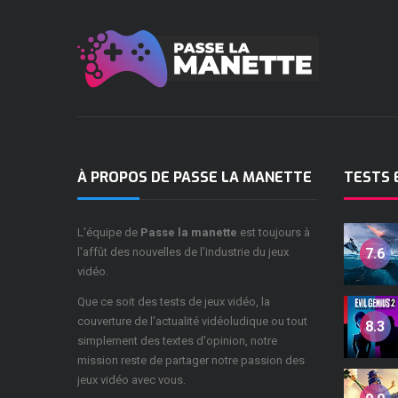
À PROPOS DE PASSE LA MANETTE
TESTS 
L'équipe de
Passe la manette
est toujours à
l'affût des nouvelles de l'industrie du jeux
7.6
vidéo.
Que ce soit des tests de jeux vidéo, la
couverture de l'actualité vidéoludique ou tout
8.3
simplement des textes d'opinion, notre
mission reste de partager notre passion des
jeux vidéo avec vous.