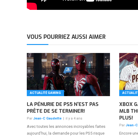
VOUS POURRIEZ AUSSI AIMER
ACTUALITÉ GAMING
ACTUALIT
LA PÉNURIE DE PS5 N'EST PAS
XBOX GA
PRÊTE DE SE TERMINER!
MLB TH
PLUS!
Par
Jean-C Gaudette
|
il y a 4 ans
Par
Jean-C
Avec toutes les annonces incroyables faites
aujourd'hui, la demande pour les PS5 risque
Encore une