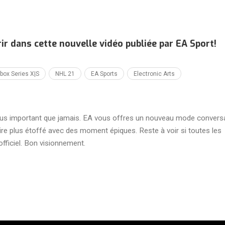
r dans cette nouvelle vidéo publiée par EA Sport!
box Series X|S
NHL 21
EA Sports
Electronic Arts
lus important que jamais. EA vous offres un nouveau mode conversa
re plus étoffé avec des moment épiques. Reste à voir si toutes les
officiel. Bon visionnement.