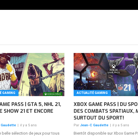
É GAMING
ACTUALITÉ GAMING
ME PASS | GTA 5, NHL 21,
XBOX GAME PASS | DU SPO
E SHOW 21 ET ENCORE
DES COMBATS SPATIAUX, 
SURTOUT DU SPORT!
 Gaudette
|
il y a 5 ans
Par
Jean-C Gaudette
|
il y a 5 ans
 belle sélection de jeux pour tous
Bientôt disponible sur Xbox Game 