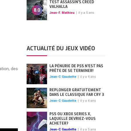
TEST ASSASSIN'S CREED
VALHALLA
8.0
Jean-F. Mathieu
|
il y a 5 ans
ACTUALITÉ DU JEUX VIDÉO
LA PÉNURIE DE PS5 N'EST PAS
tion, des
PRÊTE DE SE TERMINER!
Jean-C Gaudette
|
il y a 4 ans
REPLONGER GRATUITEMENT
DANS LE CLASSIQUE FAR CRY 3
Jean-C Gaudette
|
il y a 4 ans
PS5 OU XBOX SERIES X,
LAQUELLE DEVRIEZ-VOUS
ACHETER?
Jean-C Gaudette
|
il y a 5 ans