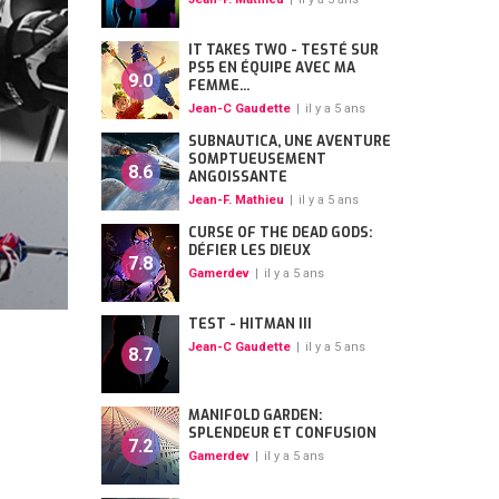
IT TAKES TWO - TESTÉ SUR
PS5 EN ÉQUIPE AVEC MA
9.0
FEMME...
Jean-C Gaudette
|
il y a 5 ans
SUBNAUTICA, UNE AVENTURE
SOMPTUEUSEMENT
8.6
ANGOISSANTE
Jean-F. Mathieu
|
il y a 5 ans
CURSE OF THE DEAD GODS:
DÉFIER LES DIEUX
7.8
Gamerdev
|
il y a 5 ans
TEST - HITMAN III
Jean-C Gaudette
|
il y a 5 ans
8.7
MANIFOLD GARDEN:
SPLENDEUR ET CONFUSION
7.2
Gamerdev
|
il y a 5 ans