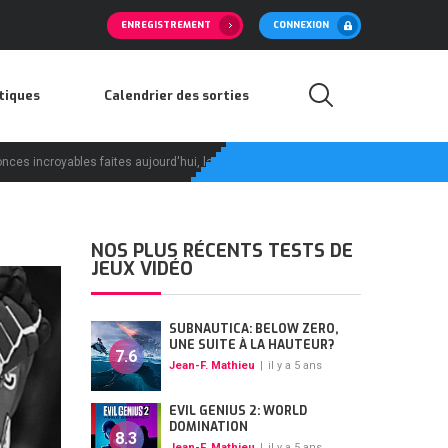
ENREGISTREMENT
CONNEXION
itiques
Calendrier des sorties
oyables faites aujourd'hui, la demande pour les PS5 risque d'augment...
//
Rep
NOS PLUS RÉCENTS TESTS DE
JEUX VIDÉO
SUBNAUTICA: BELOW ZERO,
UNE SUITE À LA HAUTEUR?
7.6
Jean-F. Mathieu
|
il y a 5 ans
EVIL GENIUS 2: WORLD
DOMINATION
8.3
Jean-F. Mathieu
|
il y a 5 ans