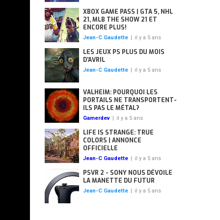
XBOX GAME PASS | GTA 5, NHL
21, MLB THE SHOW 21 ET
ENCORE PLUS!
Jean-C Gaudette
|
il y a 5 ans
LES JEUX PS PLUS DU MOIS
D'AVRIL
Jean-C Gaudette
|
il y a 5 ans
VALHEIM: POURQUOI LES
PORTAILS NE TRANSPORTENT-
ILS PAS LE MÉTAL?
Gamerdev
|
il y a 5 ans
LIFE IS STRANGE: TRUE
COLORS | ANNONCE
OFFICIELLE
Jean-C Gaudette
|
il y a 5 ans
PSVR 2 - SONY NOUS DÉVOILE
LA MANETTE DU FUTUR
Jean-C Gaudette
|
il y a 5 ans