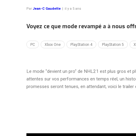
Par
Jean-C Gaudette
|
il y a 5 ans
Voyez ce que mode revampé a à nous offri
PC
Xbox One
PlayStation 4
PlayStation 5
X
Le mode "devient un pro" de NHL21 est plus gros et p
attentes sur vos performances en temps réel, un histoi
promesses seront tenues, en attendant, voici le trailer 