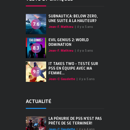
SUBNAUTICA: BELOW ZERO,
UNE SUITE À LA HAUTEUR?
7.6
Jean-F. Mathieu
|
il y a 5 ans
EVIL GENIUS 2: WORLD
DOMINATION
8.3
Jean-F. Mathieu
|
il y a 5 ans
IT TAKES TWO - TESTÉ SUR
PS5 EN ÉQUIPE AVEC MA
9.0
FEMME...
Jean-C Gaudette
|
il y a 5 ans
ACTUALITÉ
LA PÉNURIE DE PS5 N'EST PAS
PRÊTE DE SE TERMINER!
Jean-C Gaudette
|
il y a 4 ans