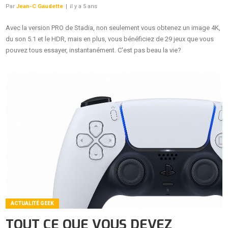
Par
Jean-C Gaudette
|
il y a 5 ans
Avec la version PRO de Stadia, non seulement vous obtenez un image 4K,
du son 5.1 et le HDR, mais en plus, vous bénéficiez de 29 jeux que vous
pouvez tous essayer, instantanément. C'est pas beau la vie?
ACTUALITÉ GEEK
TOUT CE QUE VOUS DEVEZ