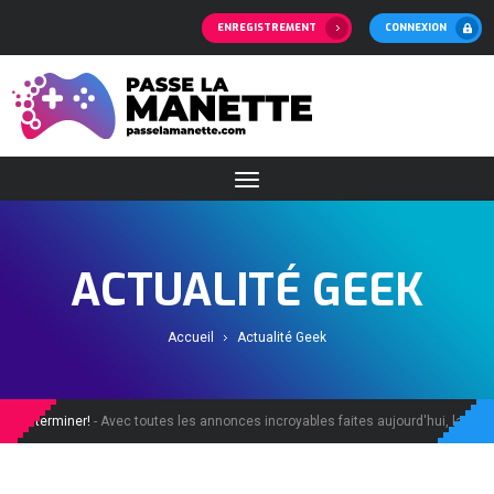
ENREGISTREMENT
CONNEXION
ACTUALITÉ GEEK
Accueil
Actualité Geek
se terminer!
- Avec toutes les annonces incroyables faites aujourd'hui, la demand