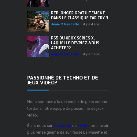
REPLONGER GRATUITEMENT
DANS LE CLASSIQUE FAR CRY 3
Jean-C Gaudette
|
il y a 4 ans
PS5 OU XBOX SERIES X,
LAQUELLE DEVRIEZ-VOUS
ACHETER?
Jean-C Gaudette
|
il y a 5 ans
PASSIONNÉ DE TECHNO ET DE
JEUX VIDÉO?
Nous sommes à la recherche de gens comme
toi dans notre équipe de passionné de jeux
vidéo.
Écris-nous sur
Facebook
ou
Twitter
pour avoir
plus renseignements sur Passe La Manette et