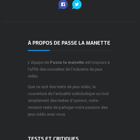
À PROPOS DE PASSE LA MANETTE
L'équipe de
Passe la manette
est toujours à
l'affût des nouvelles de l'industrie du jeux
vidéo.
Que ce soit des tests de jeux vidéo, la
couverture de l'actualité vidéoludique ou tout
simplement des textes d'opinion, notre
mission reste de partager notre passion des
jeux vidéo avec vous.
TESTS ET CRITIQUES